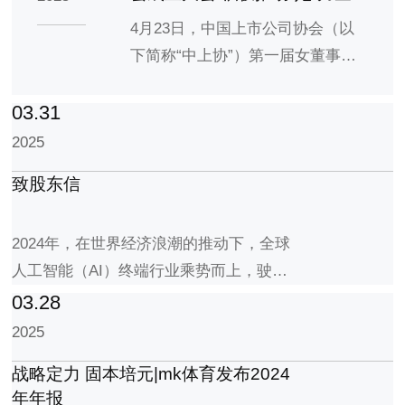
2025年6月13日收市后生效。
4月23日，中国上市公司协会（以
下简称“中上协”）第一届女董事专
业委员会成立大会暨第一次全体工
03.31
作会在上海举行。
2025
致股东信
2024年，在世界经济浪潮的推动下，全球
人工智能（AI）终端行业乘势而上，驶入
发展的快车道，正迈向以新型应用落地为
03.28
核心的新阶段，已然成为电子行业蓬勃发
2025
展的强劲引擎，也是公司在规模、产品种
战略定力 固本培元|mk体育发布2024
类上取得突破的重要因素。
年年报