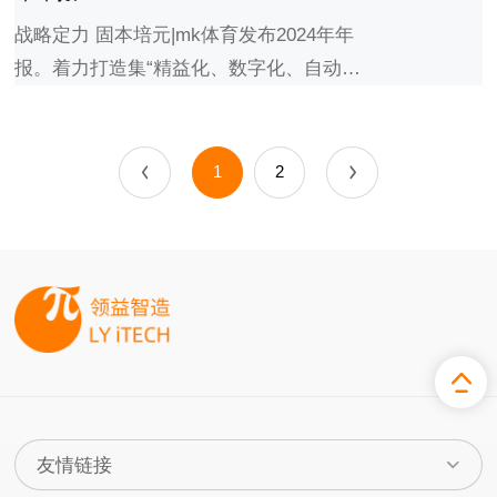
战略定力 固本培元|mk体育发布2024年年
报。着力打造集“精益化、数字化、自动
化、绿色化”于一体的智能制造平台于一体
的智能制造平台
1
2