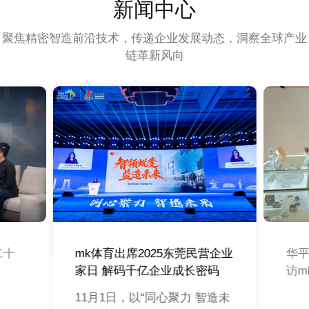
新闻中心
聚焦精密智造前沿技术，传递企业发展动态，洞察全球产业
链革新风向
二十
mk体育出席2025东莞民营企业
华
家日 解码千亿企业成长密码
访m
11月1日，以“同心聚力 智造未