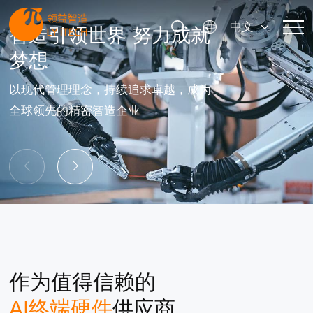
中文
智造引领世界 努力成就
值得信赖的
梦想
核心供应
以现代管理理念，持续追求卓越，成为
在全球范围内为客
全球领先的精密智造企业
结构件、模组等一
解决方案。
作为值得信赖的
AI终端硬件
供应商